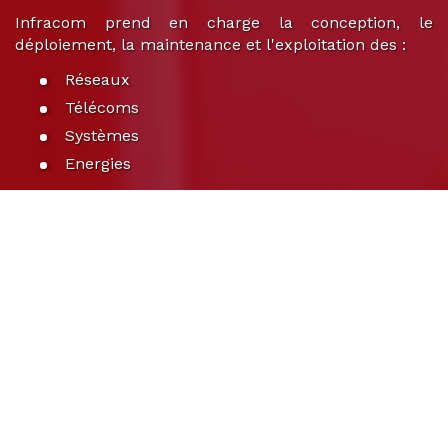
Infracom prend en charge la conception, le
déploiement, la maintenance et l'exploitation des :
Réseaux
Télécoms
Systèmes
Energies
En savoir plus